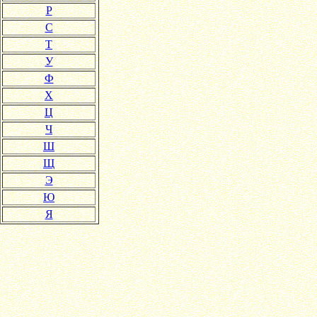
Р
С
Т
У
Ф
Х
Ц
Ч
Ш
Щ
Э
Ю
Я