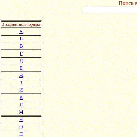
Поиск в
В алфавитном порядке
А
Б
В
Г
Д
Е
Ж
З
И
К
Л
М
Н
О
П